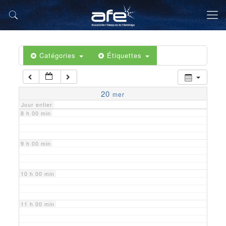
5 h 00 min
6 h 00 min
Catégories
Étiquettes
7 h 00 min
20
mer
Jour entier
8 h 00 min
9 h 00 min
10 h 00 min
11 h 00 min