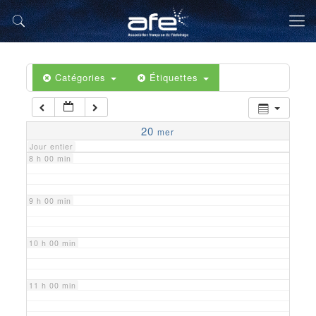
5 h 00 min
6 h 00 min
Catégories
Étiquettes
7 h 00 min
20
mer
Jour entier
8 h 00 min
9 h 00 min
10 h 00 min
11 h 00 min