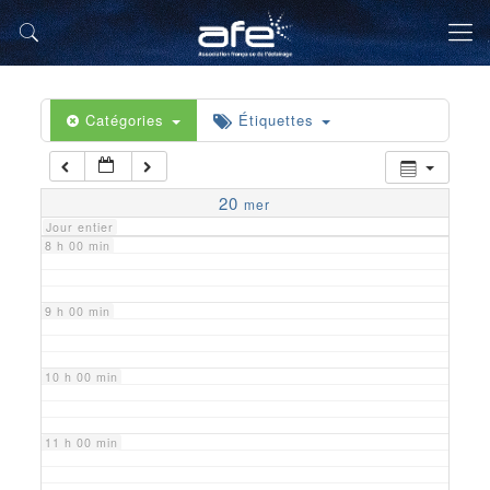
5 h 00 min
6 h 00 min
Catégories
Étiquettes
7 h 00 min
20
mer
Jour entier
8 h 00 min
9 h 00 min
10 h 00 min
11 h 00 min