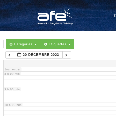
4 h 00 min
5 h 00 min
6 h 00 min
Catégories
Étiquettes
20 DÉCEMBRE 2023
7 h 00 min
Jour entier
8 h 00 min
9 h 00 min
10 h 00 min