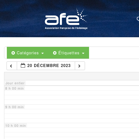
4 h 00 min
5 h 00 min
6 h 00 min
Catégories
Étiquettes
20 DÉCEMBRE 2023
7 h 00 min
Jour entier
8 h 00 min
9 h 00 min
10 h 00 min