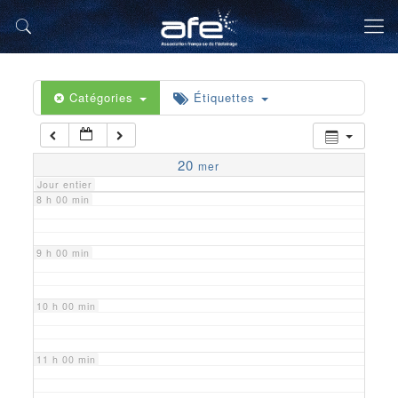
5 h 00 min
6 h 00 min
Catégories
Étiquettes
7 h 00 min
20
mer
Jour entier
8 h 00 min
9 h 00 min
10 h 00 min
11 h 00 min