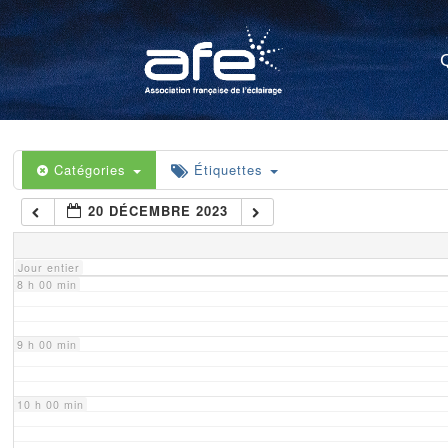
4 h 00 min
5 h 00 min
6 h 00 min
Catégories
Étiquettes
20 DÉCEMBRE 2023
7 h 00 min
Jour entier
8 h 00 min
9 h 00 min
10 h 00 min