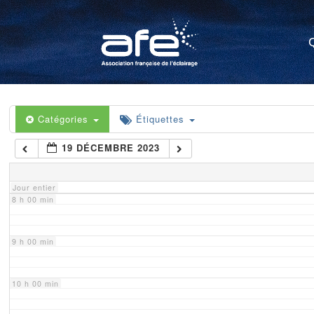
4 h 00 min
5 h 00 min
6 h 00 min
Catégories
Étiquettes
19 DÉCEMBRE 2023
7 h 00 min
Jour entier
8 h 00 min
9 h 00 min
10 h 00 min