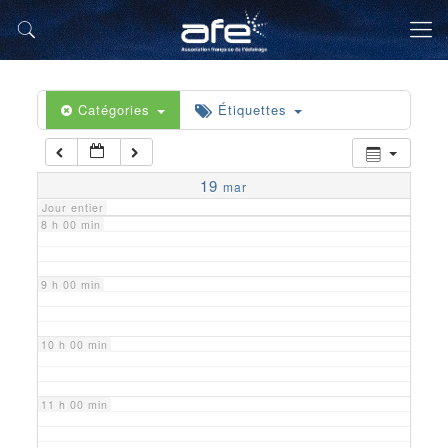
5 h 00 min
6 h 00 min
Catégories
Étiquettes
7 h 00 min
19
mar
Jour entier
8 h 00 min
9 h 00 min
10 h 00 min
11 h 00 min