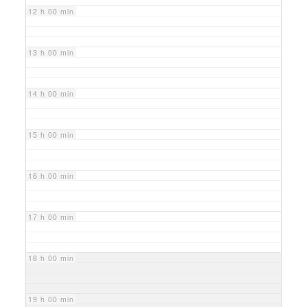
12 h 00 min
13 h 00 min
14 h 00 min
15 h 00 min
16 h 00 min
17 h 00 min
18 h 00 min
19 h 00 min