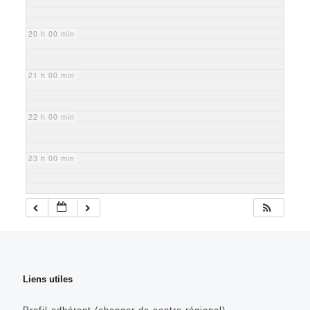
20 h 00 min
21 h 00 min
22 h 00 min
23 h 00 min
Liens utiles