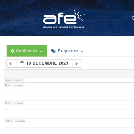
4 h 00 min
5 h 00 min
6 h 00 min
Catégories
Étiquettes
18 DÉCEMBRE 2023
7 h 00 min
Jour entier
8 h 00 min
9 h 00 min
10 h 00 min