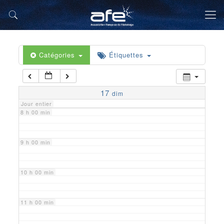
5 h 00 min
6 h 00 min
Catégories
Étiquettes
7 h 00 min
17
dim
Jour entier
8 h 00 min
9 h 00 min
10 h 00 min
11 h 00 min