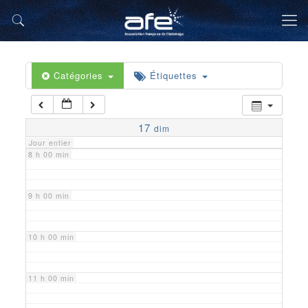
5 h 00 min
6 h 00 min
Catégories
Étiquettes
7 h 00 min
17
dim
Jour entier
8 h 00 min
9 h 00 min
10 h 00 min
11 h 00 min