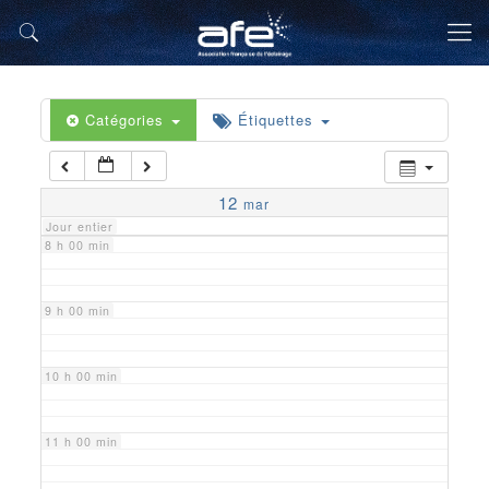
5 h 00 min
6 h 00 min
Catégories
Étiquettes
7 h 00 min
12
mar
Jour entier
8 h 00 min
9 h 00 min
10 h 00 min
11 h 00 min