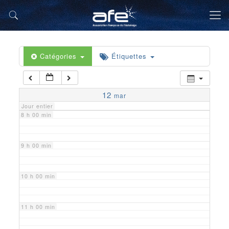
5 h 00 min
6 h 00 min
Catégories
Étiquettes
7 h 00 min
12
mar
Jour entier
8 h 00 min
9 h 00 min
10 h 00 min
11 h 00 min