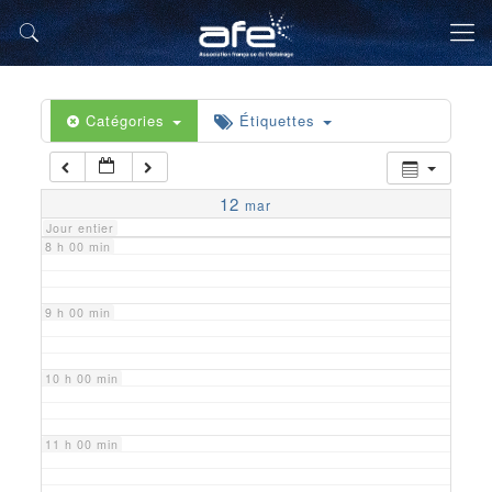
5 h 00 min
6 h 00 min
Catégories
Étiquettes
7 h 00 min
12
mar
Jour entier
8 h 00 min
9 h 00 min
10 h 00 min
11 h 00 min