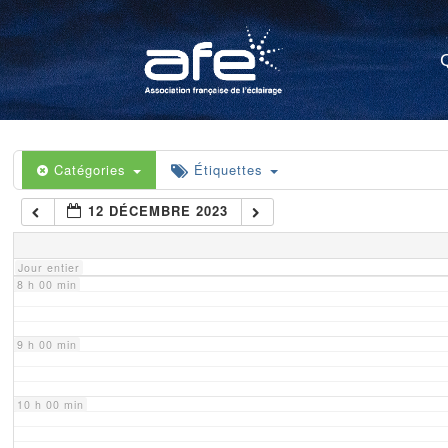
4 h 00 min
5 h 00 min
6 h 00 min
Catégories
Étiquettes
12 DÉCEMBRE 2023
7 h 00 min
Jour entier
8 h 00 min
9 h 00 min
10 h 00 min