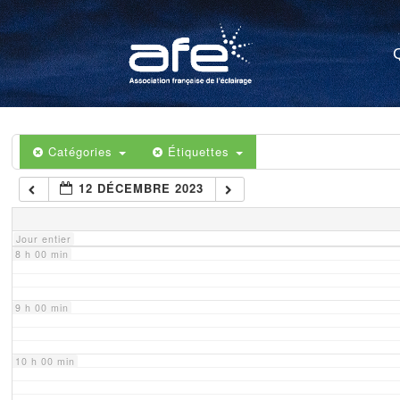
4 h 00 min
5 h 00 min
6 h 00 min
Catégories
Étiquettes
12 DÉCEMBRE 2023
7 h 00 min
Jour entier
8 h 00 min
9 h 00 min
10 h 00 min