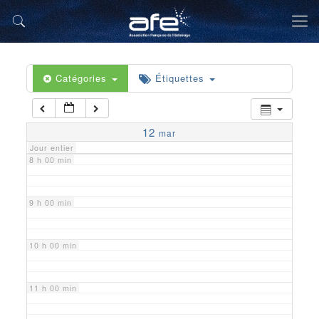
5 h 00 min
6 h 00 min
Catégories
Étiquettes
7 h 00 min
12
mar
Jour entier
8 h 00 min
9 h 00 min
10 h 00 min
11 h 00 min