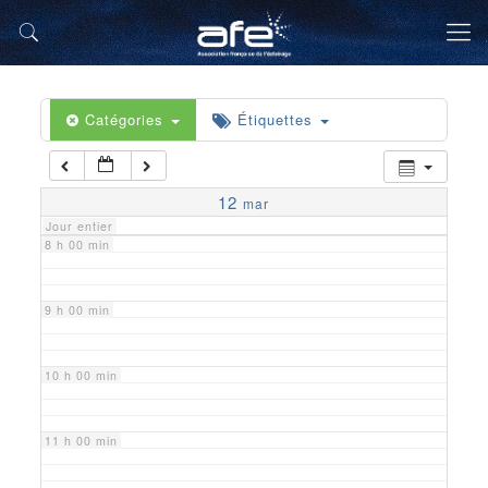
5 h 00 min
6 h 00 min
Catégories
Étiquettes
7 h 00 min
12
mar
Jour entier
8 h 00 min
9 h 00 min
10 h 00 min
11 h 00 min