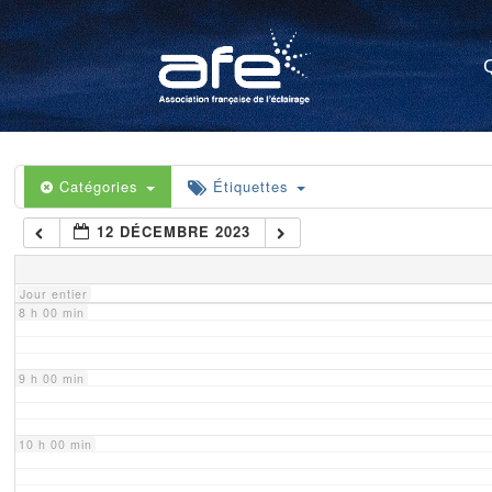
4 h 00 min
5 h 00 min
6 h 00 min
Catégories
Étiquettes
12 DÉCEMBRE 2023
7 h 00 min
Jour entier
8 h 00 min
9 h 00 min
10 h 00 min