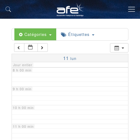
5 h 00 min
6 h 00 min
Catégories
Étiquettes
7 h 00 min
11
lun
Jour entier
8 h 00 min
9 h 00 min
10 h 00 min
11 h 00 min