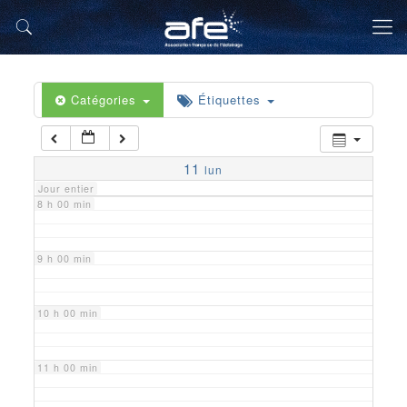
5 h 00 min
6 h 00 min
Catégories
Étiquettes
7 h 00 min
11
lun
Jour entier
8 h 00 min
9 h 00 min
10 h 00 min
11 h 00 min