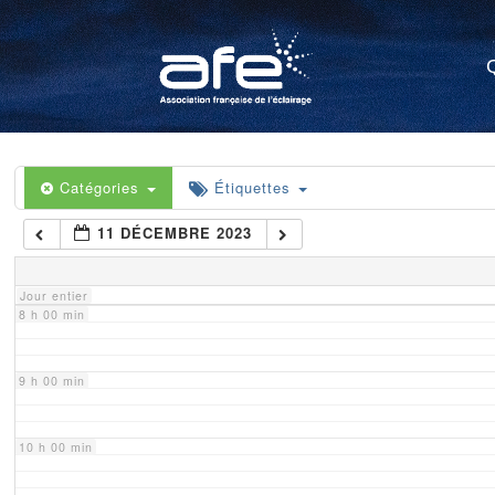
4 h 00 min
5 h 00 min
6 h 00 min
Catégories
Étiquettes
11 DÉCEMBRE 2023
7 h 00 min
Jour entier
8 h 00 min
9 h 00 min
10 h 00 min