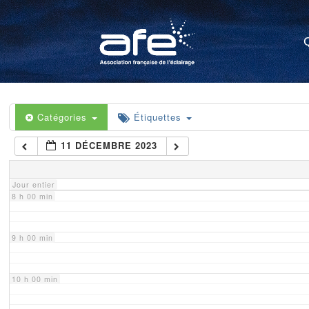
4 h 00 min
5 h 00 min
6 h 00 min
Catégories
Étiquettes
11 DÉCEMBRE 2023
7 h 00 min
Jour entier
8 h 00 min
9 h 00 min
10 h 00 min