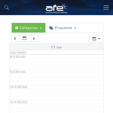
5 h 00 min
6 h 00 min
Catégories
Étiquettes
7 h 00 min
11
lun
Jour entier
8 h 00 min
9 h 00 min
10 h 00 min
11 h 00 min