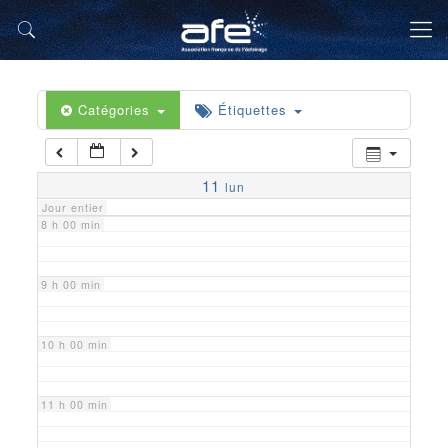
5 h 00 min
6 h 00 min
Catégories
Étiquettes
7 h 00 min
11
lun
Jour entier
8 h 00 min
9 h 00 min
10 h 00 min
11 h 00 min