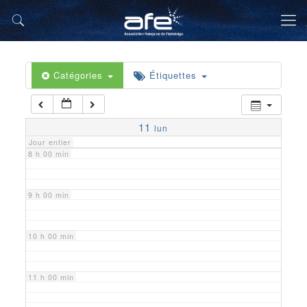
5 h 00 min
6 h 00 min
Catégories
Étiquettes
7 h 00 min
11
lun
Jour entier
8 h 00 min
9 h 00 min
10 h 00 min
11 h 00 min