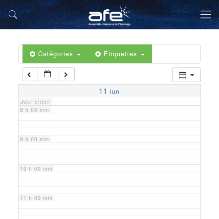
5 h 00 min
6 h 00 min
Catégories
Étiquettes
7 h 00 min
11
lun
Jour entier
8 h 00 min
9 h 00 min
10 h 00 min
11 h 00 min