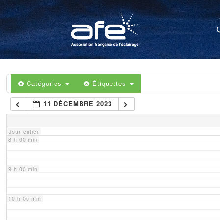
4 h 00 min
5 h 00 min
6 h 00 min
Catégories
Étiquettes
11 DÉCEMBRE 2023
7 h 00 min
Jour entier
8 h 00 min
9 h 00 min
10 h 00 min