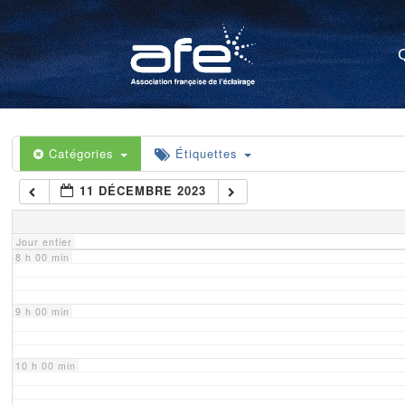
4 h 00 min
5 h 00 min
6 h 00 min
Catégories
Étiquettes
11 DÉCEMBRE 2023
7 h 00 min
Jour entier
8 h 00 min
9 h 00 min
10 h 00 min