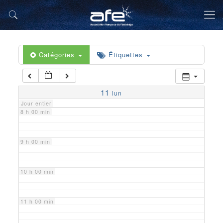
5 h 00 min
6 h 00 min
Catégories
Étiquettes
7 h 00 min
11
lun
Jour entier
8 h 00 min
9 h 00 min
10 h 00 min
11 h 00 min