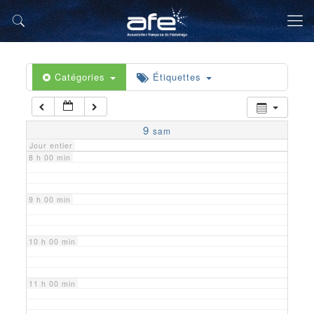
5 h 00 min
6 h 00 min
Catégories
Étiquettes
7 h 00 min
9
sam
Jour entier
8 h 00 min
9 h 00 min
10 h 00 min
11 h 00 min