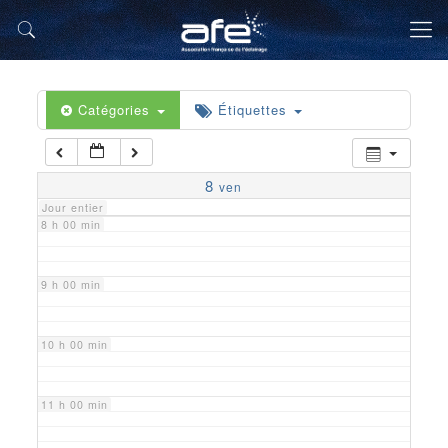
5 h 00 min
6 h 00 min
Catégories
Étiquettes
7 h 00 min
8
ven
Jour entier
8 h 00 min
9 h 00 min
10 h 00 min
11 h 00 min