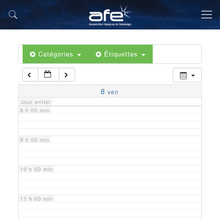
5 h 00 min
6 h 00 min
Catégories
Étiquettes
7 h 00 min
8
ven
Jour entier
8 h 00 min
9 h 00 min
10 h 00 min
11 h 00 min