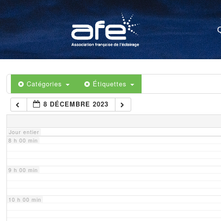
4 h 00 min
5 h 00 min
6 h 00 min
Catégories
Étiquettes
8 DÉCEMBRE 2023
7 h 00 min
Jour entier
8 h 00 min
9 h 00 min
10 h 00 min