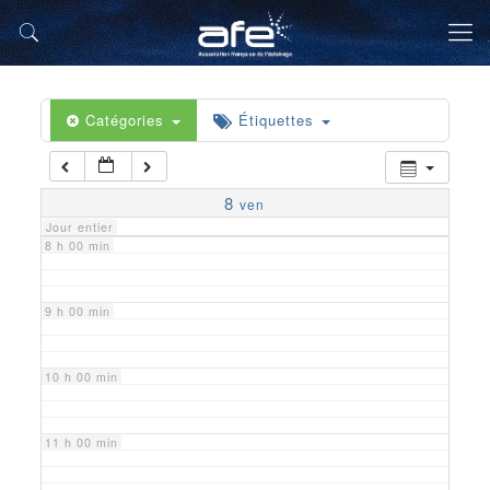
5 h 00 min
6 h 00 min
Catégories
Étiquettes
7 h 00 min
8
ven
Jour entier
8 h 00 min
9 h 00 min
10 h 00 min
11 h 00 min