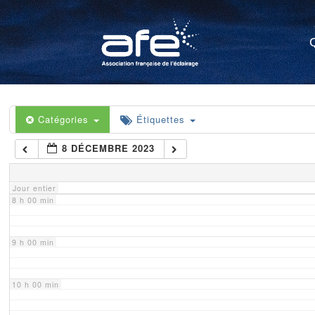
4 h 00 min
5 h 00 min
6 h 00 min
Catégories
Étiquettes
8 DÉCEMBRE 2023
7 h 00 min
Jour entier
8 h 00 min
9 h 00 min
10 h 00 min