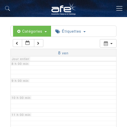
5 h 00 min
6 h 00 min
Catégories
Étiquettes
7 h 00 min
8
ven
Jour entier
8 h 00 min
9 h 00 min
10 h 00 min
11 h 00 min