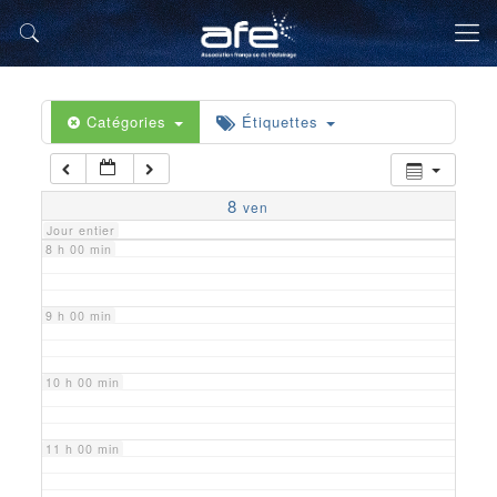
5 h 00 min
6 h 00 min
Catégories
Étiquettes
7 h 00 min
8
ven
Jour entier
8 h 00 min
9 h 00 min
10 h 00 min
11 h 00 min