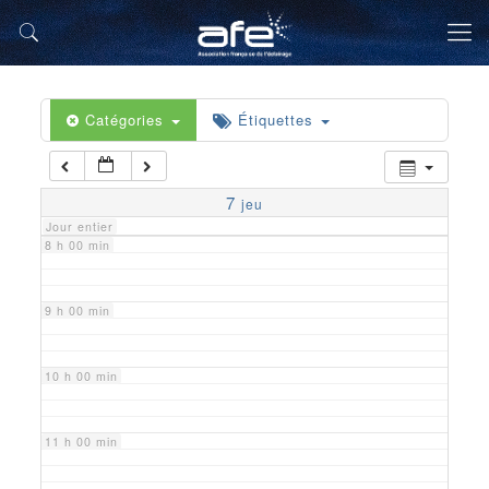
5 h 00 min
6 h 00 min
Catégories
Étiquettes
7 h 00 min
7
jeu
Jour entier
8 h 00 min
9 h 00 min
10 h 00 min
11 h 00 min