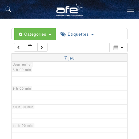
5 h 00 min
6 h 00 min
Catégories
Étiquettes
7 h 00 min
7
jeu
Jour entier
8 h 00 min
9 h 00 min
10 h 00 min
11 h 00 min