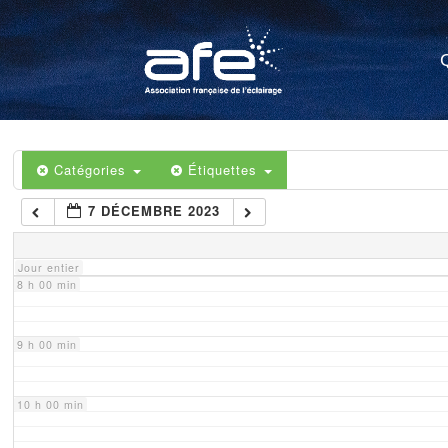
4 h 00 min
5 h 00 min
6 h 00 min
Catégories
Étiquettes
7 DÉCEMBRE 2023
7 h 00 min
Jour entier
8 h 00 min
9 h 00 min
10 h 00 min