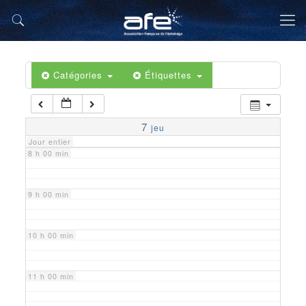
5 h 00 min
6 h 00 min
Catégories
Étiquettes
7 h 00 min
7
jeu
Jour entier
8 h 00 min
9 h 00 min
10 h 00 min
11 h 00 min