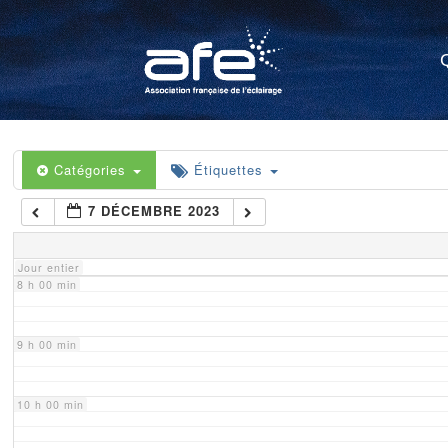
4 h 00 min
5 h 00 min
6 h 00 min
Catégories
Étiquettes
7 DÉCEMBRE 2023
7 h 00 min
Jour entier
8 h 00 min
9 h 00 min
10 h 00 min