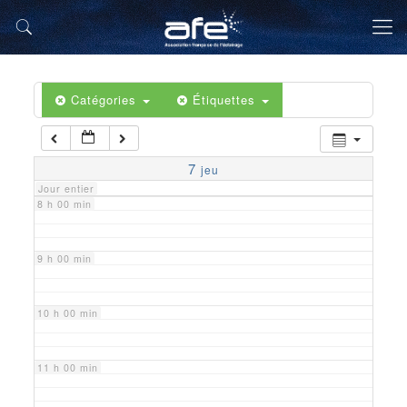
5 h 00 min
6 h 00 min
Catégories
Étiquettes
7 h 00 min
7
jeu
Jour entier
8 h 00 min
9 h 00 min
10 h 00 min
11 h 00 min