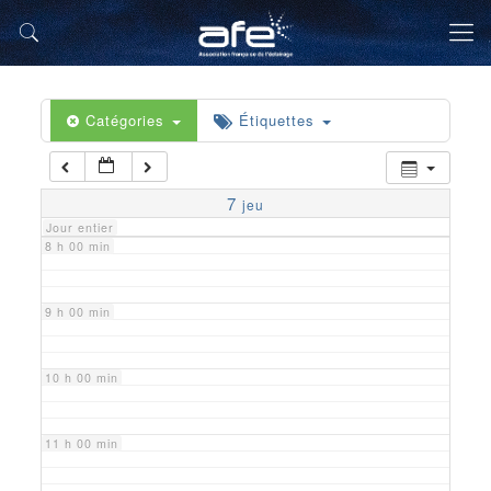
5 h 00 min
6 h 00 min
Catégories
Étiquettes
7 h 00 min
7
jeu
Jour entier
8 h 00 min
9 h 00 min
10 h 00 min
11 h 00 min