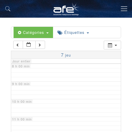
5 h 00 min
6 h 00 min
Catégories
Étiquettes
7 h 00 min
7
jeu
Jour entier
8 h 00 min
9 h 00 min
10 h 00 min
11 h 00 min