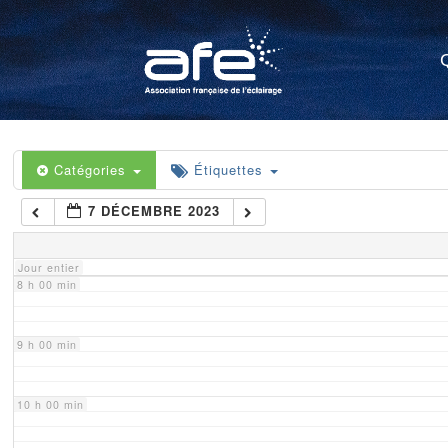
4 h 00 min
5 h 00 min
6 h 00 min
Catégories
Étiquettes
7 DÉCEMBRE 2023
7 h 00 min
Jour entier
8 h 00 min
9 h 00 min
10 h 00 min