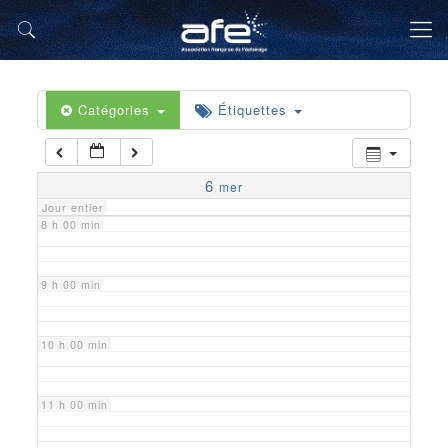
5 h 00 min
6 h 00 min
Catégories
Étiquettes
7 h 00 min
6
mer
Jour entier
8 h 00 min
9 h 00 min
10 h 00 min
11 h 00 min